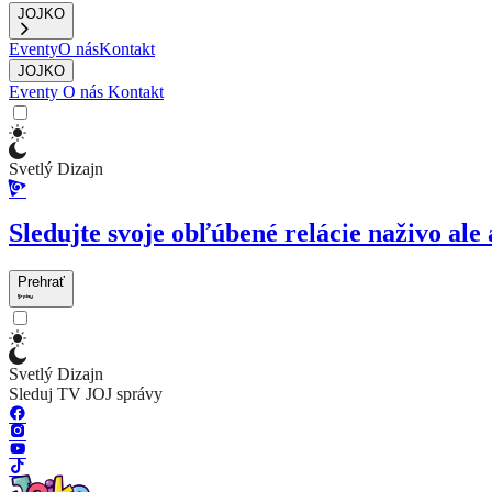
JOJKO
Eventy
O nás
Kontakt
JOJKO
Eventy
O nás
Kontakt
Svetlý Dizajn
Sledujte svoje obľúbené relácie naživo ale 
Prehrať
Svetlý Dizajn
Sleduj TV JOJ správy