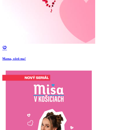
Mama, ožeň ma!