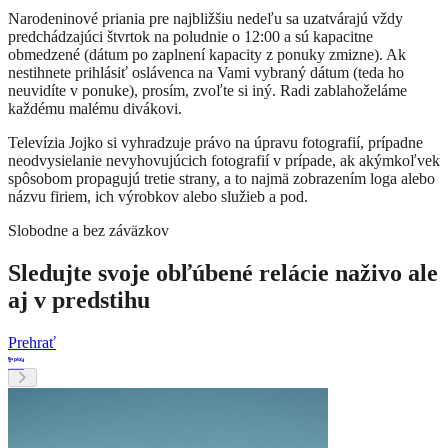
Narodeninové priania pre najbližšiu nedeľu sa uzatvárajú vždy
predchádzajúci štvrtok na poludnie o 12:00 a sú kapacitne
obmedzené (dátum po zaplnení kapacity z ponuky zmizne). Ak
nestihnete prihlásiť oslávenca na Vami vybraný dátum (teda ho
neuvidíte v ponuke), prosím, zvoľte si iný. Radi zablahoželáme
každému malému divákovi.
Televízia Jojko si vyhradzuje právo na úpravu fotografií, prípadne
neodvysielanie nevyhovujúcich fotografií v prípade, ak akýmkoľvek
spôsobom propagujú tretie strany, a to najmä zobrazením loga alebo
názvu firiem, ich výrobkov alebo služieb a pod.
Slobodne a bez záväzkov
Sledujte svoje obľúbené relácie naživo ale
aj v predstihu
Prehrať