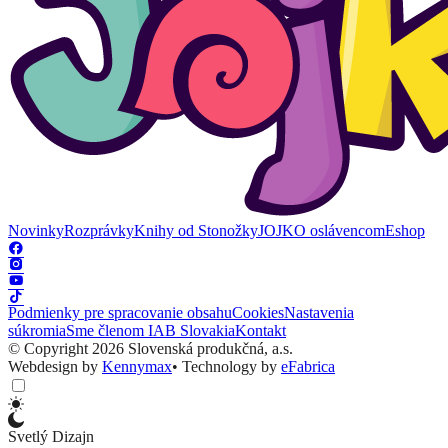
Novinky
Rozprávky
Knihy od Stonožky
JOJKO oslávencom
Eshop
Podmienky pre spracovanie obsahu
Cookies
Nastavenia
súkromia
Sme členom IAB Slovakia
Kontakt
© Copyright 2026 Slovenská produkčná, a.s.
Webdesign by
Kennymax
•
Technology by
eFabrica
Svetlý Dizajn