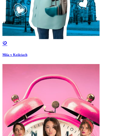
Miša v Košiciach