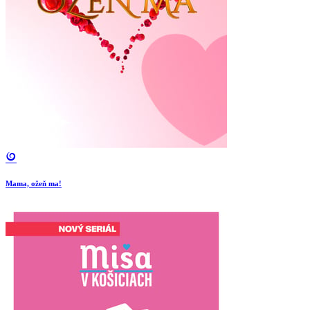
Mama, ožeň ma!