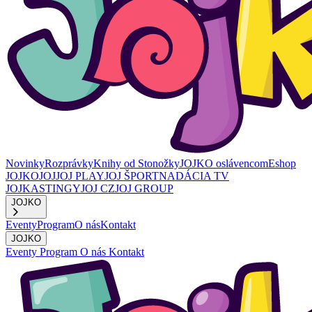
Novinky
Rozprávky
Knihy od Stonožky
JOJKO oslávencom
Eshop
JOJKO
JOJ
JOJ PLAY
JOJ ŠPORT
NADÁCIA TV
JOJ
KASTINGY
JOJ CZ
JOJ GROUP
JOJKO
Eventy
Program
O nás
Kontakt
JOJKO
Eventy
Program
O nás
Kontakt