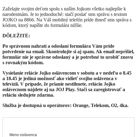
Zaželajte svojim deťom spolu s naším Jojkom všetko najlepšie k
narodeninám. Je to jednoduché: stačí poslať sms správu s textom
JOJKO na 8866. Na Váš mobilný telefón príde ihneď sms správa s
kódom, ktorý napíšte do formulára nižšie.
DÔLEŽITÉ:
Po správnom nahratí a odoslaní formulára Vám príde
potvrdenie na email. Skontrolujte si aj spam. Ak email neprišiel,
formulár nie je správne odoslaný a je potrebné to urobiť znovu
s rovnakým kódom.
Vysielanie relácie Jojko oslávencom v sobotu a v nedeľu o 8.45
a 18.45 je jediná možnosť ako vidieť svojho oslávenca v
televízii. V prípade, že prianie nestihnete, reláciu Jojko
oslávecnom nájdete aj na JOJ Play. Stačí sa zaregistrovať a
reláciu sledujete zdarma.
Služba je dostupná u operátorov: Orange, Telekom, O2, 4ka.