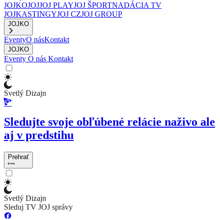
JOJKO
JOJ
JOJ PLAY
JOJ ŠPORT
NADÁCIA TV
JOJ
KASTINGY
JOJ CZ
JOJ GROUP
JOJKO
Eventy
O nás
Kontakt
JOJKO
Eventy
O nás
Kontakt
Svetlý Dizajn
Sledujte svoje obľúbené relácie naživo ale
aj v predstihu
Prehrať
Svetlý Dizajn
Sleduj TV JOJ správy