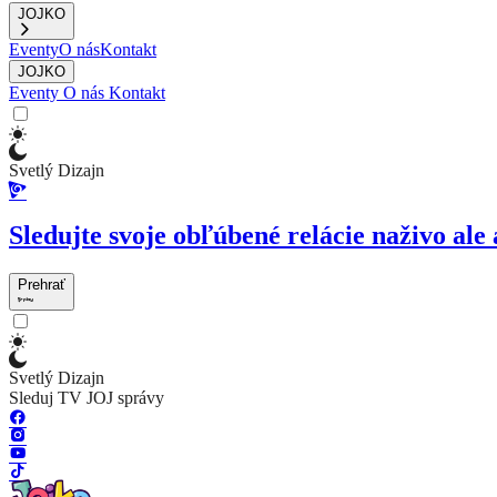
JOJKO
Eventy
O nás
Kontakt
JOJKO
Eventy
O nás
Kontakt
Svetlý Dizajn
Sledujte svoje obľúbené relácie naživo ale 
Prehrať
Svetlý Dizajn
Sleduj TV JOJ správy