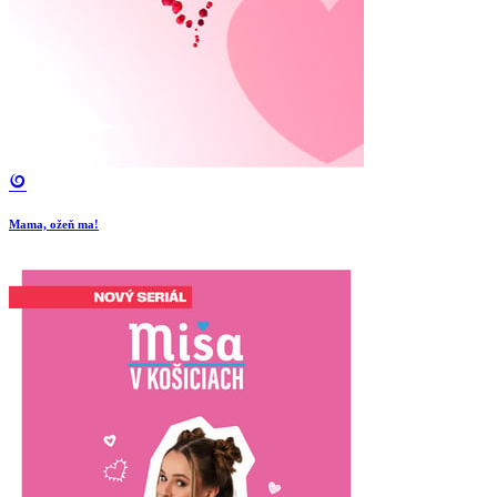
Mama, ožeň ma!