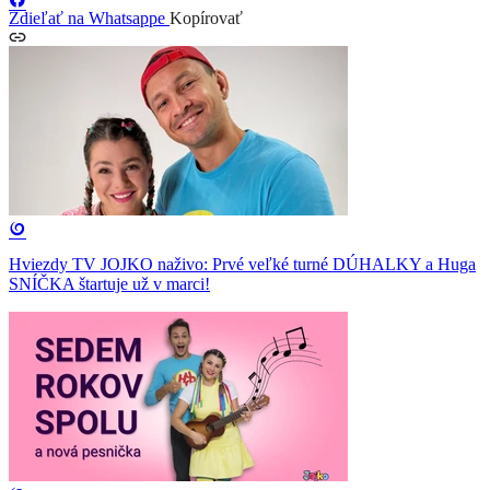
Zdieľať na Whatsappe
Kopírovať
Hviezdy TV JOJKO naživo: Prvé veľké turné DÚHALKY a Huga
SNÍČKA štartuje už v marci!