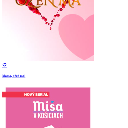
Mama, ožeň ma!