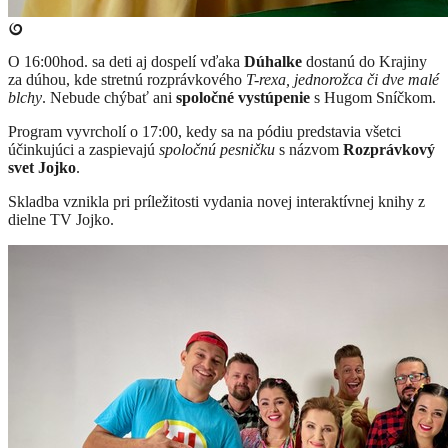
​O 16:00hod. sa deti aj dospelí vďaka
Dúhalke
dostanú do Krajiny
za dúhou, kde stretnú rozprávkového
T-rexa, jednorožca či dve malé
blchy
. Nebude chýbať ani
spoločné vystúpenie
s Hugom Sníčkom.
Program vyvrcholí o 17:00, kedy sa na pódiu predstavia všetci
účinkujúci a zaspievajú
spoločnú pesničku
s názvom
Rozprávkový
svet Jojko
.
Skladba vznikla pri príležitosti vydania novej interaktívnej knihy z
dielne TV Jojko.