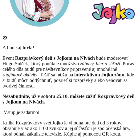
​A bude aj
torta
!
Event
Rozprávkový deň s Jojkom na Nivách
bude moderovať
Hugo Sníček, ktorý ponúkne množstvo
zábavy, hier a súťaží
. Počas
celého dňa budú pre návštevníkov pripravené aj mnohé iné
zaujímavé aktivity
. Tešiť sa môžu na
interaktívnu Jojko zónu
, kde
si budú môcť oddýchnuť, pozrieť si rozprávky alebo venovať sa
tvorivej činnosti.
Nezabudnite, už v sobotu 25.10. môžete zažiť Rozprávkový deň
s Jojkom na Nivách.
Vstup je zadarmo!
Kniha Rozprávkový svet Jojko je vhodná pre deti od 3 rokov,
obsahuje viac ako 1100 zvukov a jej súčasťou je spoločenská hra,
ktorá odhalí zákulisie televízie. Kúpite aj pomocou QR kódu.