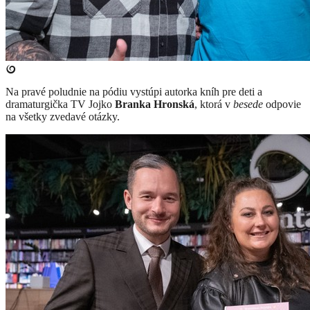
​Na pravé poludnie na pódiu vystúpi autorka kníh pre deti a
dramaturgička TV Jojko
Branka Hronská
, ktorá v
besede
odpovie
na všetky zvedavé otázky.