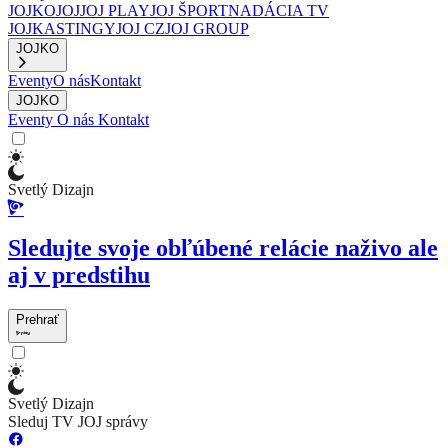
JOJKO
JOJ
JOJ PLAY
JOJ ŠPORT
NADÁCIA TV
JOJ
KASTINGY
JOJ CZ
JOJ GROUP
JOJKO
Eventy
O nás
Kontakt
JOJKO
Eventy
O nás
Kontakt
Svetlý Dizajn
Sledujte svoje obľúbené relácie naživo ale
aj v predstihu
Prehrať
Svetlý Dizajn
Sleduj TV JOJ správy