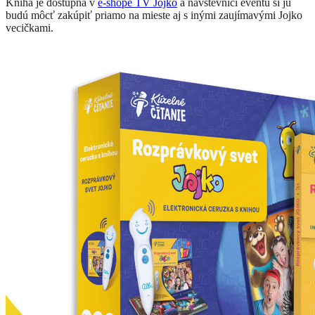
Kniha je dostupná v
e-shope TV Jojko
a návštevníci eventu si ju
budú môcť zakúpiť priamo na mieste aj s inými zaujímavými Jojko
vecičkami.