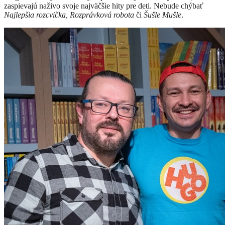
zaspievajú naživo svoje najväčšie hity pre deti. Nebude chýbať
Najlepšia rozcvička, Rozprávková robota
či
Šušle Mušle
.