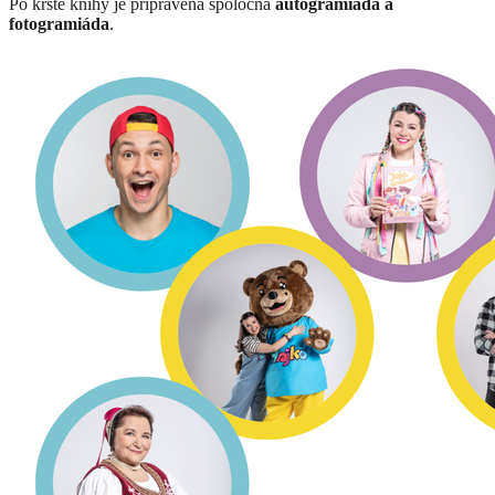
Po krste knihy je pripravená spoločná
autogramiáda a
fotogramiáda
.