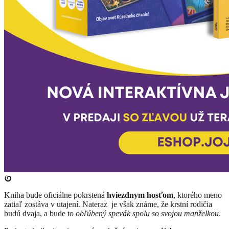
​Kniha bude oficiálne pokrstená
hviezdnym hosťom
, ktorého meno
zatiaľ zostáva v utajení. Nateraz
je však známe, že krstní rodičia
budú dvaja, a bude to
obľúbený spevák spolu so svojou manželkou
.