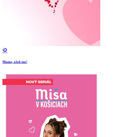
Mama, ožeň ma!