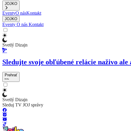
JOJKO
Eventy
O nás
Kontakt
JOJKO
Eventy
O nás
Kontakt
Svetlý Dizajn
Sledujte svoje obľúbené relácie naživo ale 
Prehrať
Svetlý Dizajn
Sleduj TV JOJ správy