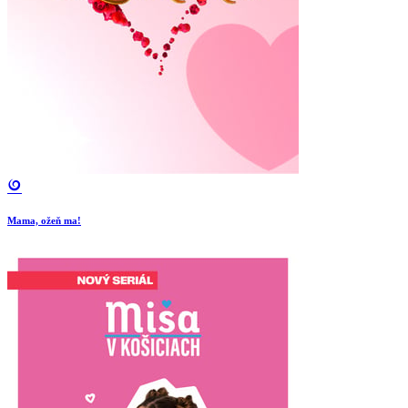
Mama, ožeň ma!