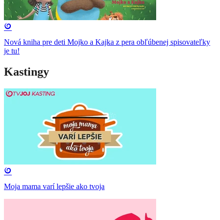
Nová kniha pre deti Mojko a Kajka z pera obľúbenej spisovateľky
je tu!
Kastingy
Moja mama varí lepšie ako tvoja