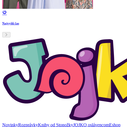
Najvyšší čas
Novinky
Rozprávky
Knihy od Stonožky
JOJKO oslávencom
Eshop