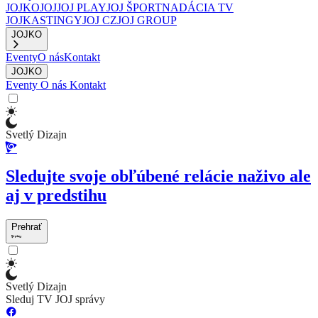
JOJKO
JOJ
JOJ PLAY
JOJ ŠPORT
NADÁCIA TV
JOJ
KASTINGY
JOJ CZ
JOJ GROUP
JOJKO
Eventy
O nás
Kontakt
JOJKO
Eventy
O nás
Kontakt
Svetlý Dizajn
Sledujte svoje obľúbené relácie naživo ale
aj v predstihu
Prehrať
Svetlý Dizajn
Sleduj TV JOJ správy