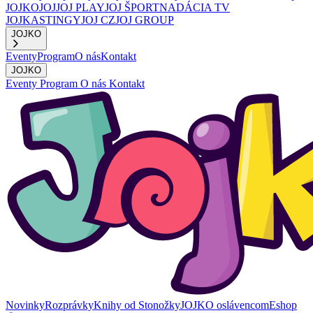
JOJKO
JOJ
JOJ PLAY
JOJ ŠPORT
NADÁCIA TV
JOJ
KASTINGY
JOJ CZ
JOJ GROUP
JOJKO
Eventy
Program
O nás
Kontakt
JOJKO
Eventy
Program
O nás
Kontakt
Novinky
Rozprávky
Knihy od Stonožky
JOJKO oslávencom
Eshop