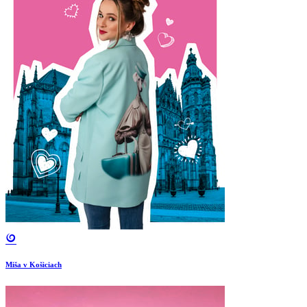
Miša v Košiciach