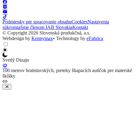
Podmienky pre spracovanie obsahu
Cookies
Nastavenia
súkromia
Sme členom IAB Slovakia
Kontakt
© Copyright 2026 Slovenská produkčná, a.s.
Webdesign by
Kennymax
•
Technology by
eFabrica
Svetlý Dizajn
100 metrov bratislavských, preteky šliapacích autíčok pre materské
škôlky