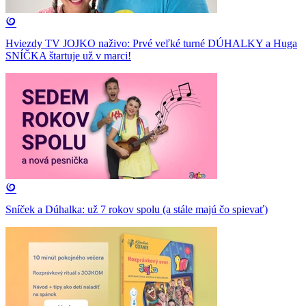
Hviezdy TV JOJKO naživo: Prvé veľké turné DÚHALKY a Huga
SNÍČKA štartuje už v marci!
Sníček a Dúhalka: už 7 rokov spolu (a stále majú čo spievať)