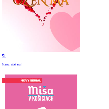
Mama, ožeň ma!