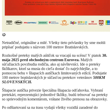
Netradičné, originálne a milé. Všetky tieto prívlastky by sme mohli
pripísať podujatiu s názvom 100 metrov Bratislavských.
Rozkošné preteky malých aútičok sa vracajú na scénu! V piatok
30.
mája 2025 pred obchodným centrom Eurovea.
Malých
súťažiacich povzbudia rodičia, ako aj návštevníci. Ide o preteky
škôlkarov
, ktorí sa musia do cieľa dostať čo najrýchlejšie, a to
pomocou behu v šliapacích autíčkach limitovaných edícií. Podujatie
100 metrov bratislavských je súčasťou pretekov veteránov
500KM
SLOVENSKÝCH.
Šliapacie autíčka privezie špeciálna šliapacia odťahovka. Vybraní
pretekári, reprezentujúci jednotlivé škôlky, budú trénovať na preteky
so sprievodným komentárom, vrátane živého prenosu na obrazovky.
​Po odštartovaní sa na trasu vydajú všetky vozidlá zaradené do