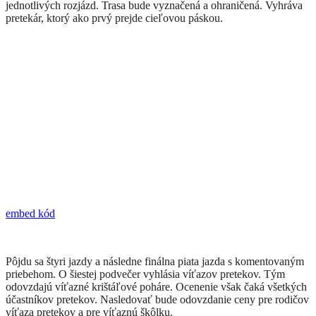
jednotlivých rozjázd. Trasa bude vyznačená a ohraničená. Vyhráva
pretekár, ktorý ako prvý prejde cieľovou páskou.
embed kód
Pôjdu sa štyri jazdy a následne finálna piata jazda s komentovaným
priebehom. O šiestej podvečer vyhlásia víťazov pretekov. Tým
odovzdajú víťazné krištáľové poháre. Ocenenie však čaká všetkých
účastníkov pretekov. Nasledovať bude odovzdanie ceny pre rodičov
víťaza pretekov a pre víťaznú škôlku.​