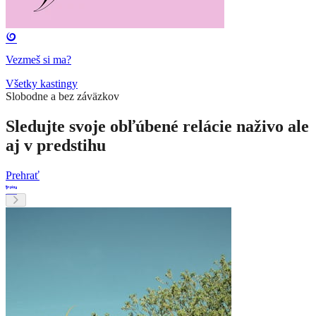
Vezmeš si ma?
Všetky kastingy
Slobodne a bez záväzkov
Sledujte svoje obľúbené relácie naživo ale
aj v predstihu
Prehrať