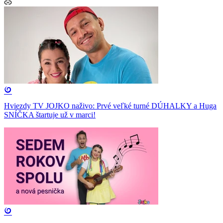
Hviezdy TV JOJKO naživo: Prvé veľké turné DÚHALKY a Huga
SNÍČKA štartuje už v marci!