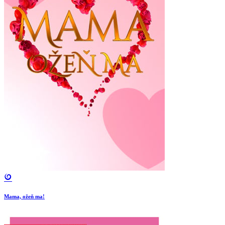
Mama, ožeň ma!