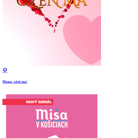
Mama, ožeň ma!