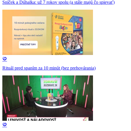
Sníček a Dúhalka: už 7 rokov spolu (a stále majú čo spievať)
Rituál pred spaním za 10 minút (bez prehovárania)