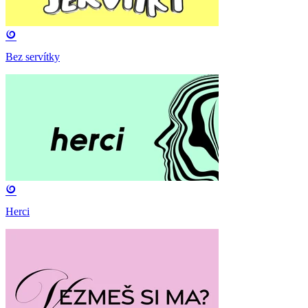
Bez servítky
Herci