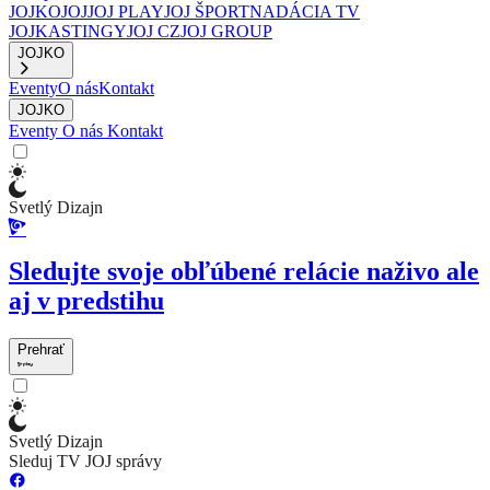
JOJKO
JOJ
JOJ PLAY
JOJ ŠPORT
NADÁCIA TV
JOJ
KASTINGY
JOJ CZ
JOJ GROUP
JOJKO
Eventy
O nás
Kontakt
JOJKO
Eventy
O nás
Kontakt
Svetlý Dizajn
Sledujte svoje obľúbené relácie naživo ale
aj v predstihu
Prehrať
Svetlý Dizajn
Sleduj TV JOJ správy