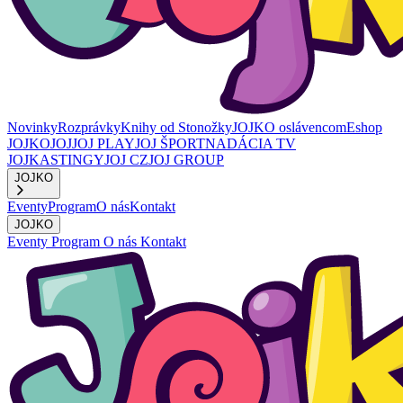
Novinky
Rozprávky
Knihy od Stonožky
JOJKO oslávencom
Eshop
JOJKO
JOJ
JOJ PLAY
JOJ ŠPORT
NADÁCIA TV
JOJ
KASTINGY
JOJ CZ
JOJ GROUP
JOJKO
Eventy
Program
O nás
Kontakt
JOJKO
Eventy
Program
O nás
Kontakt