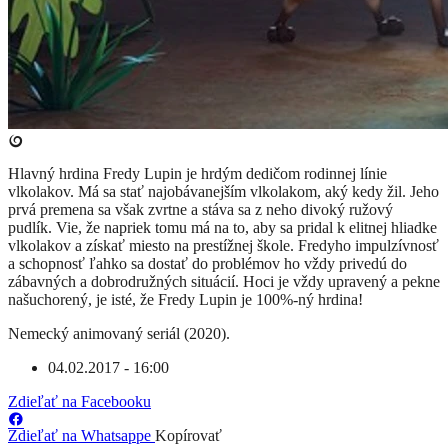
Hlavný hrdina Fredy Lupin je hrdým dedičom rodinnej línie
vlkolakov. Má sa stať najobávanejším vlkolakom, aký kedy žil. Jeho
prvá premena sa však zvrtne a stáva sa z neho divoký ružový
pudlík. Vie, že napriek tomu má na to, aby sa pridal k elitnej hliadke
vlkolakov a získať miesto na prestížnej škole. Fredyho impulzívnosť
a schopnosť ľahko sa dostať do problémov ho vždy privedú do
zábavných a dobrodružných situácií. Hoci je vždy upravený a pekne
našuchorený, je isté, že Fredy Lupin je 100%-ný hrdina!
Nemecký animovaný seriál (2020).
04.02.2017 - 16:00
Zdieľať na Facebooku
Zdieľať na Whatsappe
Kopírovať