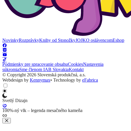
Novinky
Rozprávky
Knihy od Stonožky
JOJKO oslávencom
Eshop
Podmienky pre spracovanie obsahu
Cookies
Nastavenia
súkromia
Sme členom IAB Slovakia
Kontakt
© Copyright 2026 Slovenská produkčná, a.s.
Webdesign by
Kennymax
•
Technology by
eFabrica
Svetlý Dizajn
100%-ný vlk – legenda mesačného kameňa