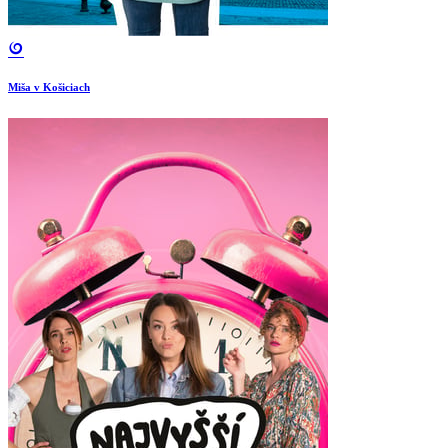
Miša v Košiciach